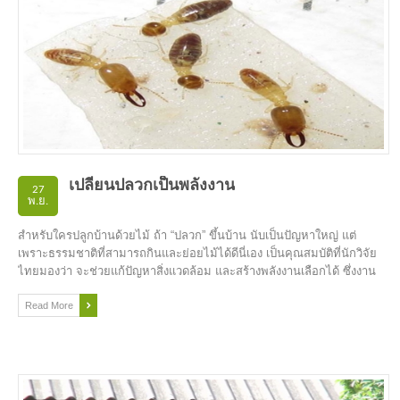
เปลี่ยนปลวกเป็นพลังงาน
27
พ.ย.
สำหรับใครปลูกบ้านด้วยไม้ ถ้า “ปลวก” ขึ้นบ้าน นับเป็นปัญหาใหญ่ แต่
เพราะธรรมชาติที่สามารถกินและย่อยไม้ได้ดีนี่เอง เป็นคุณสมบัติที่นักวิจัย
ไทยมองว่า จะช่วยแก้ปัญหาสิ่งแวดล้อม และสร้างพลังงานเลือกได้ ซึ่งงาน
วิจัยได้เดินมาถึงขั้นคัดแยกแบคทีเรียจากลำไส้ปลวกเพื่อย่อยเซลลูโลสแล้ว
3 สายพันธุ์ และยังตัดต่อลง E.coli เพื่อลดอันตรายจากแบคทีเรียได้แล้ว 1
Read More
สายพันธุ์