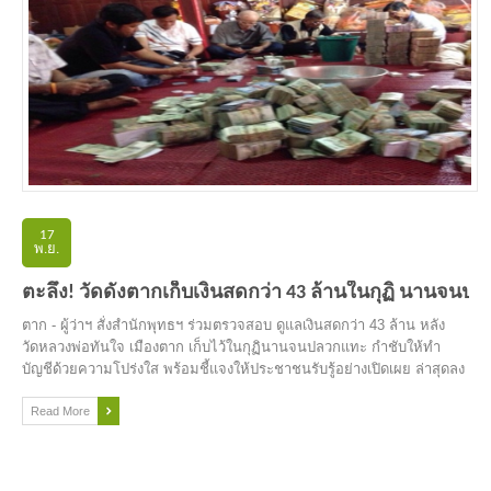
17
พ.ย.
ตะลึง! วัดดังตากเก็บเงินสดกว่า 43 ล้านในกุฏิ นานจนป
ตาก - ผู้ว่าฯ สั่งสำนักพุทธฯ ร่วมตรวจสอบ ดูแลเงินสดกว่า 43 ล้าน หลัง
วัดหลวงพ่อทันใจ เมืองตาก เก็บไว้ในกุฏินานจนปลวกแทะ กำชับให้ทำ
บัญชีด้วยความโปร่งใส พร้อมชี้แจงให้ประชาชนรับรู้อย่างเปิดเผย ล่าสุดลง
มติขนเข้าฝากแบงก์ออมสินแล้ว
Read More