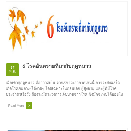
6 โรคอันตรายที่มากับฤดูหนาว
17
พ.ย.
เมื่อเข้าสู่ฤดูหนาว มีอากาศเย็น จากสภาวะอากาศเช่นนี้ อาจจะส่งผลให้
เกิดโรคภัยต่างๆได้ง่ายๆ โดยเฉพาะในกลุ่มเด็ก ผู้สูงอายุ และผู้ที่มีโรค
ประจำตัวเรื้อรัง ต้องระมัดระวังการเจ็บป่วยจากโรค ซึ่งมักจะพบได้บ่อยใน
ช่วงฤดูหนาว 6 โรค ได้แก่ โรคไข้หวัดและโรคไข้หวัดใหญ่ โรคปอดบวม
โรคหัด โรคหัดเยอรมัน โรคอิสุกอิใส และโรคอุจาระร่วงในเด็ก จึงควร
Read More
ระมัดระวังและหันมาดูแลเอาใจใส่สุขภาพเพื่อป้องกันโรค