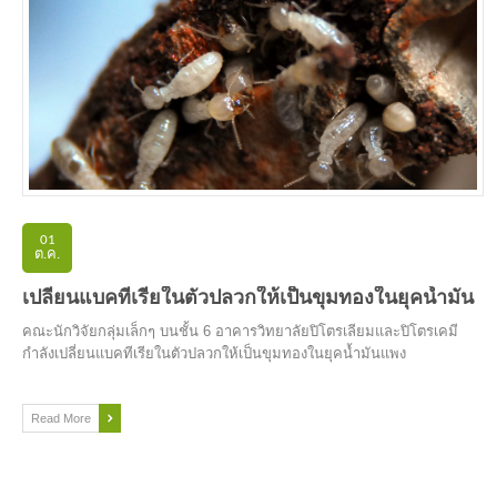
01
ต.ค.
เปลี่ยนแบคทีเรียในตัวปลวกให้เป็นขุมทองในยุคน้ำมันแ
คณะนักวิจัยกลุ่มเล็กๆ บนชั้น 6 อาคารวิทยาลัยปิโตรเลียมและปิโตรเคมี
กำลังเปลี่ยนแบคทีเรียในตัวปลวกให้เป็นขุมทองในยุคน้ำมันแพง
Read More